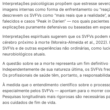
Interpretações psicológicas propõem que estresse severo
imagens internas como forma de enfrentamento ou “reaçã
descrevem os SVFVs como “mais reais que a realidade”, 
falecidos e casos “Peak in Darien” — nos quais pacient
explicações puramente defensivas ou baseadas em expect
Interpretações espirituais sugerem que os SVFVs podem r
cérebro próximo à morte (Moreira-Almeida et al., 2022)
SVFVs e de outras experiências não ordinárias, como luc
neurobiológicos atuais.
A questão sobre se a morte representa um fim definitivo
Independentemente de sua natureza última, os SVFVs fre
Os profissionais de saúde têm, portanto, a responsabili
À medida que o entendimento científico sobre o processo
especialmente pelos SVFVs — apontam para o morrer como
Pesquisas longitudinais mais rigorosas são necessárias
aos cuidados de fim de vida.