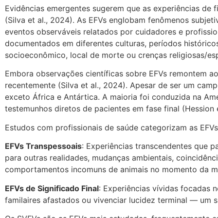
Evidências emergentes sugerem que as experiências de 
(Silva et al., 2024). As EFVs englobam fenômenos subje
eventos observáveis relatados por cuidadores e profissi
documentados em diferentes culturas, períodos históric
socioeconômico, local de morte ou crenças religiosas/esp
Embora observações científicas sobre EFVs remontem ao fi
recentemente (Silva et al., 2024). Apesar de ser um cam
exceto África e Antártica. A maioria foi conduzida na A
testemunhos diretos de pacientes em fase final (Hession e
Estudos com profissionais de saúde categorizam as EFVs e
EFVs Transpessoais
: Experiências transcendentes que p
para outras realidades, mudanças ambientais, coincidênc
comportamentos incomuns de animais no momento da m
EFVs de Significado Final
: Experiências vívidas focadas 
familaires afastados ou vivenciar lucidez terminal — um 