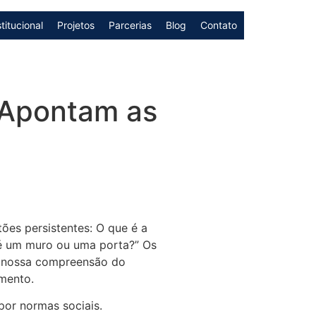
stitucional
Projetos
Parcerias
Blog
Contato
 Apontam as
ões persistentes: O que é a
 é um muro ou uma porta?” Os
de nossa compreensão do
mento.
por normas sociais.