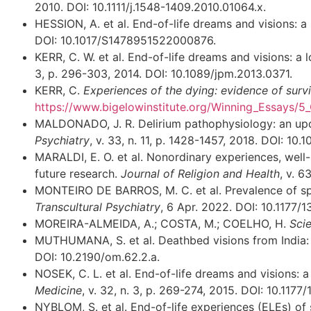
2010. DOI: 10.1111/j.1548-1409.2010.01064.x.
HESSION, A. et al. End-of-life dreams and visions: a
DOI: 10.1017/S1478951522000876.
KERR, C. W. et al. End-of-life dreams and visions: a 
3, p. 296-303, 2014. DOI: 10.1089/jpm.2013.0371.
KERR, C.
Experiences of the dying: evidence of sur
https://www.bigelowinstitute.org/Winning_Essays/5_
MALDONADO, J. R. Delirium pathophysiology: an upda
Psychiatry
, v. 33, n. 11, p. 1428-1457, 2018. DOI: 10
MARALDI, E. O. et al. Nonordinary experiences, wel
future research.
Journal of Religion and Health
, v. 
MONTEIRO DE BARROS, M. C. et al. Prevalence of spiri
Transcultural Psychiatry
, 6 Apr. 2022. DOI: 10.1177
MOREIRA-ALMEIDA, A.; COSTA, M.; COELHO, H.
Scie
MUTHUMANA, S. et al. Deathbed visions from India: a
DOI: 10.2190/om.62.2.a.
NOSEK, C. L. et al. End-of-life dreams and visions: 
Medicine
, v. 32, n. 3, p. 269-274, 2015. DOI: 10.117
NYBLOM, S. et al. End-of-life experiences (ELEs) of sp