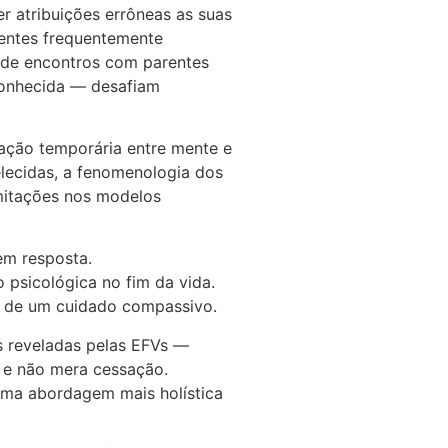
r atribuições errôneas as suas
ientes frequentemente
s de encontros com parentes
sconhecida — desafiam
iação temporária entre mente e
lecidas, a fenomenologia dos
imitações nos modelos
em resposta.
psicológica no fim da vida.
ro de um cuidado compassivo.
s reveladas pelas EFVs —
 e não mera cessação.
uma abordagem mais holística