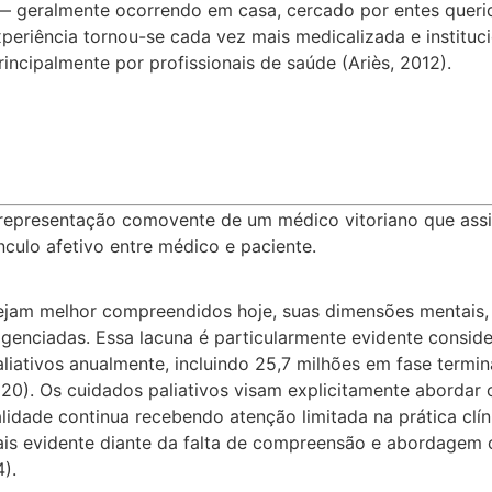
o — geralmente ocorrendo em casa, cercado por entes que
xperiência tornou-se cada vez mais medicalizada e institu
ncipalmente por profissionais de saúde (Ariès, 2012).
 representação comovente de um médico vitoriano que assi
culo afetivo entre médico e paciente.
jam melhor compreendidos hoje, suas dimensões mentais, 
genciadas. Essa lacuna é particularmente evidente consid
iativos anualmente, incluindo 25,7 milhões em fase termin
20). Os cuidados paliativos visam explicitamente abordar o
ualidade continua recebendo atenção limitada na prática cl
mais evidente diante da falta de compreensão e abordagem c
4).