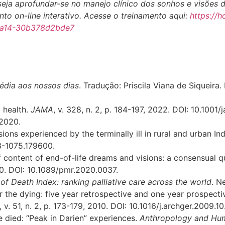
eja aprofundar-se no manejo clínico dos sonhos e visões de
to on-line interativo. Acesse o treinamento aqui:
https://h
ba14-30b378d2bde7
édia aos nossos dias
. Tradução: Priscila Viana de Siqueira.
d health.
JAMA
, v. 328, n. 2, p. 184-197, 2022. DOI: 10.1001
 2020.
ions experienced by the terminally ill in rural and urban In
73-1075.179600.
content of end-of-life dreams and visions: a consensual qua
2020. DOI: 10.1089/pmr.2020.0037.
of Death Index: ranking palliative care across the world
. N
he dying: five year retrospective and one year prospective
, v. 51, n. 2, p. 173-179, 2010. DOI: 10.1016/j.archger.2009.10
died: “Peak in Darien” experiences.
Anthropology and Hu