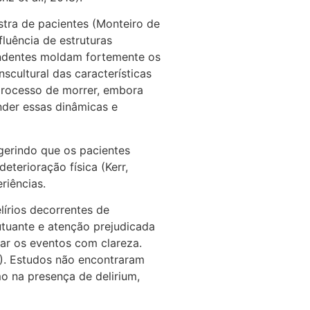
ostra de pacientes (Monteiro de
luência de estruturas
cendentes moldam fortemente os
scultural das características
processo de morrer, embora
ender essas dinâmicas e
gerindo que os pacientes
terioração física (Kerr,
riências.
írios decorrentes de
utuante e atenção prejudicada
ar os eventos com clareza.
4). Estudos não encontraram
mo na presença de delirium,