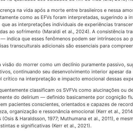
e crença na vida após a morte entre brasileiros e nessa am
etamente como as EFVs foram interpretadas, sugerindo a inf
m que as interpretações individuais de experiências trans
s ao sofrimento (Maraldi et al., 2024). A consistência tran
l — indica que esses fenômenos podem ser intrínsecos ao 
uisas transculturais adicionais são essenciais para compre
m a visão do morrer como um declínio puramente passivo, su
os, continuando seu desenvolvimento interior apesar da de
 crítico na interpretação e impacto emocional dessas expe
equentemente classificam os SVFVs como alucinações ou del
emente do delirium — definido basicamente por cognição fl
m pacientes conscientes, orientados e capazes de record
za, organização e ressonância emocional (Kerr et al., 201
s (Osis & Haraldsson, 1977; Muthumana et al., 2011), e mes
tas e significativas (Kerr et al., 2021).