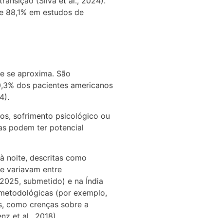
nsição (Silva et al., 2024).
 e 88,1% em estudos de
te se aproxima. São
 60,3% dos pacientes americanos
4).
s, sofrimento psicológico ou
ias podem ter potencial
à noite, descritas como
 e variavam entre
 2025, submetido) e na Índia
s metodológicas (por exemplo,
s, como crenças sobre a
z et al., 2018).