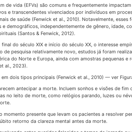
fim de vida (EFVs) são comuns e frequentemente impactam 
tivos e transcendentes vivenciados por indivíduos em pro
onais de saúde (Fenwick et al., 2010). Notavelmente, esses
os e demográficos, independentemente de gênero, idade, co
irituais (Santos & Fenwick, 2012).
nal do século XIX e início do século XX, o interesse empír
po de pesquisa relativamente novo, estudos já foram realiz
mérica do Norte e Europa, ainda com amostras pequenas e re
t al., 2023).
m dois tipos principais (Fenwick et al., 2010) — ver Figur
arecem antecipar a morte. Incluem sonhos e visões de fim d
ias no leito de morte, como relógios parando, luzes ou név
orte.
no momento presente que levam os pacientes a resolver pen
súbito retorno da clareza mental antes da morte.