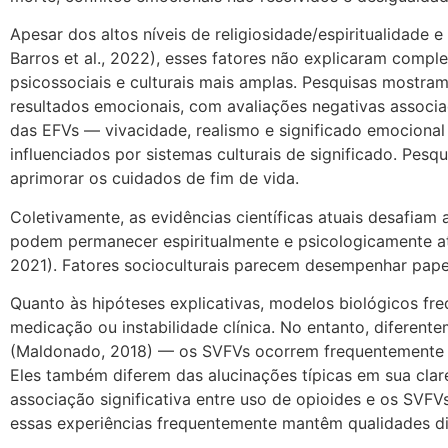
Apesar dos altos níveis de religiosidade/espiritualidade 
Barros et al., 2022), esses fatores não explicaram compl
psicossociais e culturais mais amplas. Pesquisas mostra
resultados emocionais, com avaliações negativas associada
das EFVs — vivacidade, realismo e significado emociona
influenciados por sistemas culturais de significado. Pesq
aprimorar os cuidados de fim de vida.
Coletivamente, as evidências científicas atuais desafia
podem permanecer espiritualmente e psicologicamente ativ
2021). Fatores socioculturais parecem desempenhar papel
Quanto às hipóteses explicativas, modelos biológicos fr
medicação ou instabilidade clínica. No entanto, diferent
(Maldonado, 2018) — os SVFVs ocorrem frequentemente e
Eles também diferem das alucinações típicas em sua clare
associação significativa entre uso de opioides e os SVFV
essas experiências frequentemente mantêm qualidades distin