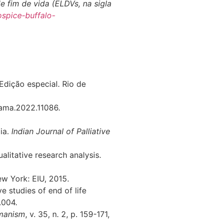
 fim de vida (ELDVs, na sigla
ospice-buffalo-
 Edição especial. Rio de
/jama.2022.11086.
dia.
Indian Journal of Palliative
litative research analysis.
ew York: EIU, 2015.
 studies of end of life
.004.
manism
, v. 35, n. 2, p. 159-171,