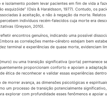
 e isolamento podem levar pacientes em fim de vida a faze
o esquizóide” (Osis & Haraldsson, 1977). Contudo, os pac
associadas à aceitação, e não à negação da morte. Relato
es percebem indivíduos recém-falecidos cuja morte era de
ativas (Greyson, 2010).
efletir encontros genuínos, indicando uma possível dissoc
. Embora as correlações mente–cérebro estejam bem estabe
idez terminal e experiências de quase morte, evidenciam l
 (muro) ou uma transição significativa (porta) permanece s
quentemente proporcionam conforto e apoiam a adaptação 
dade ética de reconhecer e validar essas experiências dent
 de morrer avança, as dimensões psicológicas e espirituai
 um processo de transição potencialmente significativo,
 para explorar com profundidade esses fenômenos e apoiar 