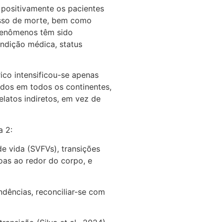
positivamente os pacientes
cesso de morte, bem como
 fenômenos têm sido
ndição médica, status
ico intensificou-se apenas
ados em todos os continentes,
latos indiretos, em vez de
a 2:
e vida (SVFVs), transições
oas ao redor do corpo, e
dências, reconciliar-se com