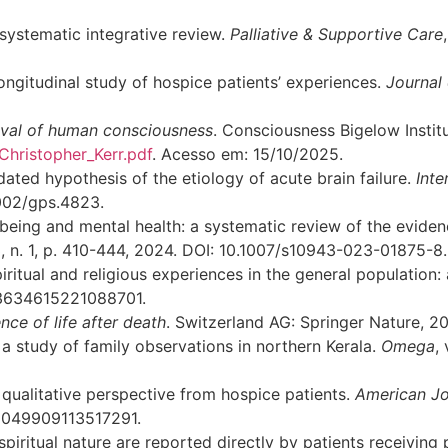
 systematic integrative review.
Palliative & Supportive Care
longitudinal study of hospice patients’ experiences.
Journal 
vival of human consciousness
. Consciousness Bigelow Instit
Christopher_Kerr.pdf
. Acesso em: 15/10/2025.
ted hypothesis of the etiology of acute brain failure.
Inte
.1002/gps.4823.
l-being and mental health: a systematic review of the evid
63, n. 1, p. 410-444, 2024. DOI: 10.1007/s10943-023-01875-8.
tual and religious experiences in the general population: 
/13634615221088701.
nce of life after death
. Switzerland AG: Springer Nature, 2
 study of family observations in northern Kerala.
Omega
,
a qualitative perspective from hospice patients.
American Jou
7/1049909113517291.
iritual nature are reported directly by patients receiving pa