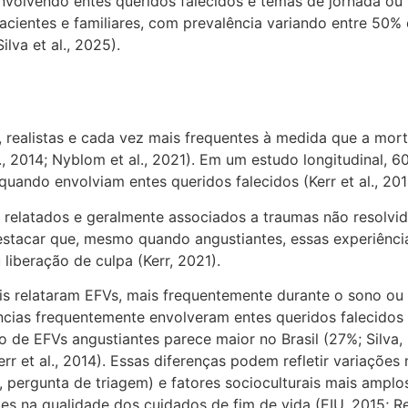
olvendo entes queridos falecidos e temas de jornada ou tra
acientes e familiares, com prevalência variando entre 50%
lva et al., 2025).
 realistas e cada vez mais frequentes à medida que a mor
l., 2014; Nyblom et al., 2021). Em um estudo longitudinal,
ando envolviam entes queridos falecidos (Kerr et al., 201
elatados e geralmente associados a traumas não resolvido
 destacar que, mesmo quando angustiantes, essas experiênc
iberação de culpa (Kerr, 2021).
is relataram EFVs, mais frequentemente durante o sono ou 
ências frequentemente envolveram entes queridos falecidos
 de EFVs angustiantes parece maior no Brasil (27%; Silva,
r et al., 2014). Essas diferenças podem refletir variaçõe
 pergunta de triagem) e fatores socioculturais mais amplo
s na qualidade dos cuidados de fim de vida (EIU, 2015; Ren