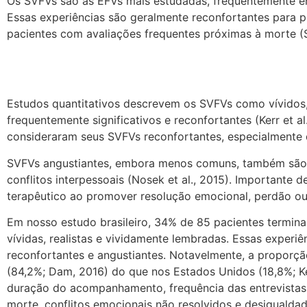
Os SVFVs são as EFVs mais estudadas, frequentemente env
Essas experiências são geralmente reconfortantes para p
pacientes com avaliações frequentes próximas à morte (Si
Estudos quantitativos descrevem os SVFVs como vívidos,
frequentemente significativos e reconfortantes (Kerr et a
consideraram seus SVFVs reconfortantes, especialmente qu
SVFVs angustiantes, embora menos comuns, também são r
conflitos interpessoais (Nosek et al., 2015). Importante
terapêutico ao promover resolução emocional, perdão ou l
Em nosso estudo brasileiro, 34% de 85 pacientes termina
vívidas, realistas e vividamente lembradas. Essas experi
reconfortantes e angustiantes. Notavelmente, a proporção
(84,2%; Dam, 2016) do que nos Estados Unidos (18,8%; Ker
duração do acompanhamento, frequência das entrevistas,
morte, conflitos emocionais não resolvidos e desigualdade