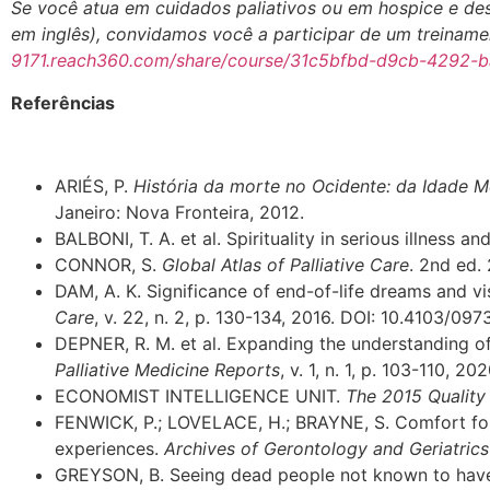
Se você atua em cuidados paliativos ou em hospice e des
em inglês), convidamos você a participar de um treinamen
9171.reach360.com/share/course/31c5bfbd-d9cb-4292-
Referências
ARIÉS, P.
História da morte no Ocidente: da Idade M
Janeiro: Nova Fronteira, 2012.
BALBONI, T. A. et al. Spirituality in serious illness an
CONNOR, S.
Global Atlas of Palliative Care
. 2nd ed.
DAM, A. K. Significance of end-of-life dreams and vis
Care
, v. 22, n. 2, p. 130-134, 2016. DOI: 10.4103/09
DEPNER, R. M. et al. Expanding the understanding of 
Palliative Medicine Reports
, v. 1, n. 1, p. 103-110, 
ECONOMIST INTELLIGENCE UNIT.
The 2015 Quality 
FENWICK, P.; LOVELACE, H.; BRAYNE, S. Comfort for t
experiences.
Archives of Gerontology and Geriatrics
GREYSON, B. Seeing dead people not known to have 